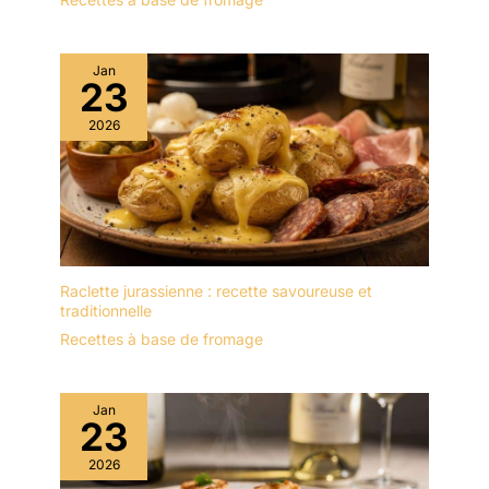
Jan
23
2026
Raclette jurassienne : recette savoureuse et
traditionnelle
Recettes à base de fromage
Jan
23
2026