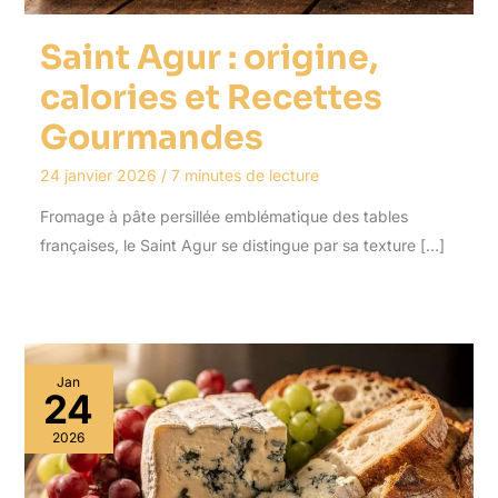
Saint Agur : origine,
calories et Recettes
Gourmandes
24 janvier 2026
/
7 minutes de lecture
Fromage à pâte persillée emblématique des tables
françaises, le Saint Agur se distingue par sa texture […]
Jan
24
2026