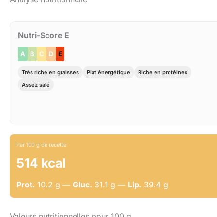
Nutri-Score E
A
B
C
D
E
Très riche en graisses
Plat énergétique
Riche en protéines
Assez salé
Par 100 g de recette
514 kcal
Prot.
10.2 g —
Gluc.
31.1 g —
Lip.
39.4 g
Valeurs nutritionnelles pour 100 g