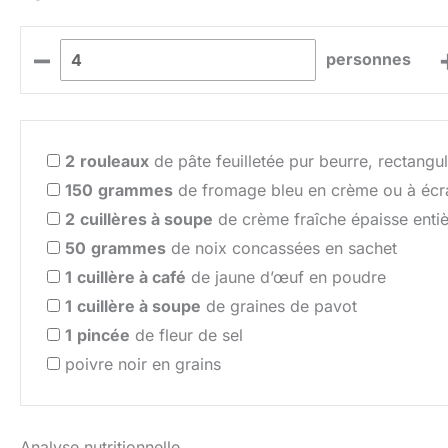
–
personnes
2
rouleaux
de pâte feuilletée pur beurre, rectangul
150
grammes
de fromage bleu en crème ou à écra
2
cuillères à soupe
de crème fraîche épaisse entiè
50
grammes
de noix concassées en sachet
1
cuillère à café
de jaune d’œuf en poudre
1
cuillère à soupe
de graines de pavot
1
pincée
de fleur de sel
poivre noir en grains
Analyse nutritionnelle