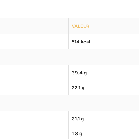
VALEUR
514 kcal
39.4 g
22.1 g
31.1 g
1.8 g