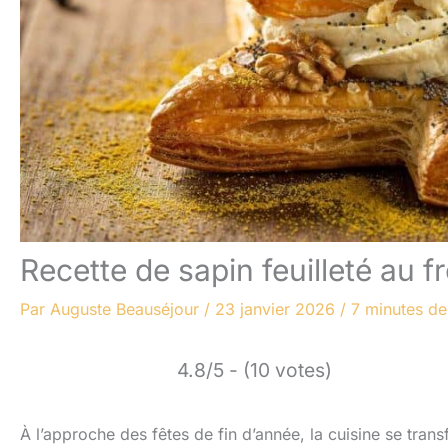
Recette de sapin feuilleté au 
Par
Auguste Beauséjour
/
23 janvier 2026
/
7 minutes de
4.8/5 - (10 votes)
À l’approche des fêtes de fin d’année, la cuisine se trans