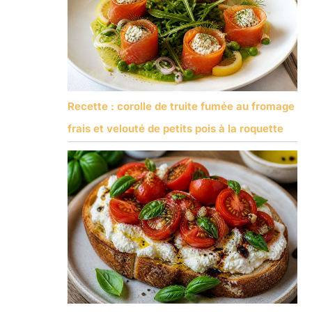
Recette : corolle de truite fumée au fromage
frais et velouté de petits pois à la roquette