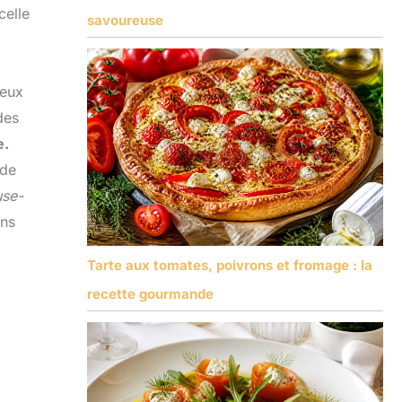
celle
savoureuse
ieux
des
e.
ide
use-
ans
Tarte aux tomates, poivrons et fromage : la
recette gourmande