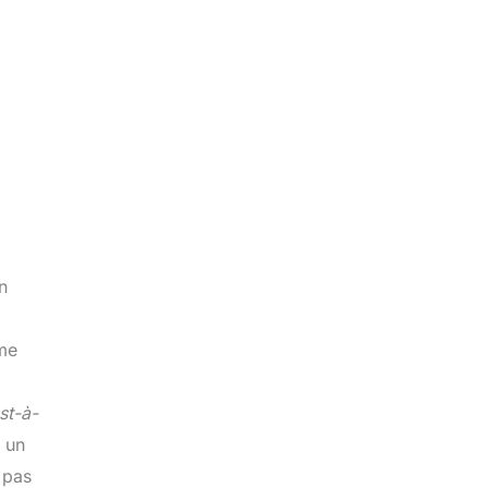
n
ème
st-à-
e un
 pas