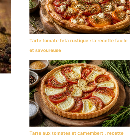
Tarte tomate feta rustique : la recette facile
et savoureuse
Tarte aux tomates et camembert : recette