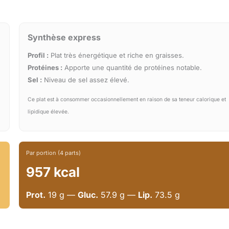
Synthèse express
Profil :
Plat très énergétique et riche en graisses.
Protéines :
Apporte une quantité de protéines notable.
Sel :
Niveau de sel assez élevé.
Ce plat est à consommer occasionnellement en raison de sa teneur calorique et
lipidique élevée.
Par portion (4 parts)
957 kcal
Prot.
19 g —
Gluc.
57.9 g —
Lip.
73.5 g