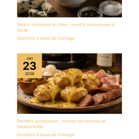
Sauce crémeuse au bleu : recette savoureuse et
facile
Recettes à base de fromage
Jan
23
2026
Raclette jurassienne : recette savoureuse et
traditionnelle
Recettes à base de fromage