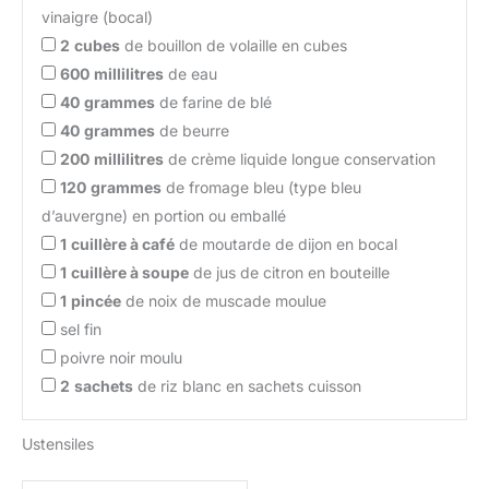
vinaigre (bocal)
2
cubes
de bouillon de volaille en cubes
600
millilitres
de eau
40
grammes
de farine de blé
40
grammes
de beurre
200
millilitres
de crème liquide longue conservation
120
grammes
de fromage bleu (type bleu
d’auvergne) en portion ou emballé
1
cuillère à café
de moutarde de dijon en bocal
1
cuillère à soupe
de jus de citron en bouteille
1
pincée
de noix de muscade moulue
sel fin
poivre noir moulu
2
sachets
de riz blanc en sachets cuisson
Ustensiles