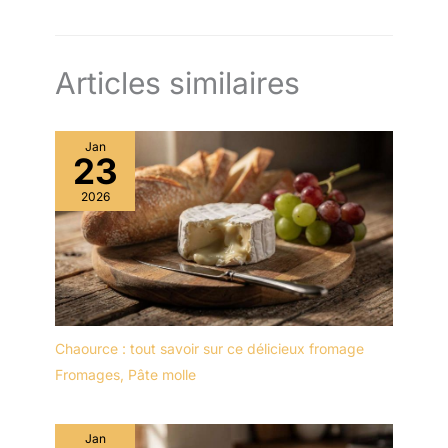
Articles similaires
Jan
23
2026
Chaource : tout savoir sur ce délicieux fromage
Fromages
,
Pâte molle
Jan