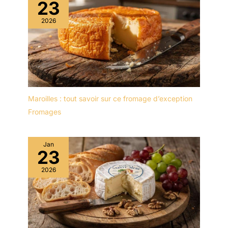
23
2026
Maroilles : tout savoir sur ce fromage d’exception
Fromages
Jan
23
2026