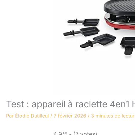
Test : appareil à raclette 4en
Par
Élodie Dutilleul
/
7 février 2026
/
3 minutes de lectur
4.9/5 - (7 votes)