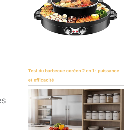
Test du barbecue coréen 2 en 1 : puissance
et efficacité
es