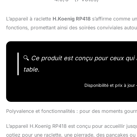
L’appareil à raclette
H.Koenig RP418
s’affirme comme u
fonctions, promettant ainsi des soirées conviviales autour
🔍
Ce produit est conçu pour ceux qui ap
table.
Disponibilité et prix à jou
Polyvalence et fonctionnalités : pour des moments gour
L’appareil H.Koenig RP418 est conçu pour accueillir jusq
optiez pour une raclette, une pierrade, des pancakes ou