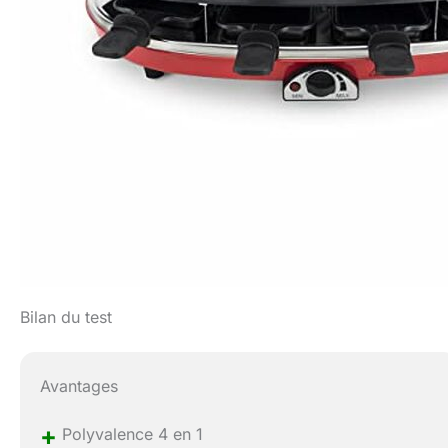
Bilan du test
Avantages
+
Polyvalence 4 en 1