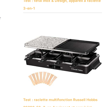
Test : tefal Inox & Design, appareil à raclette
3-en-1
r
Test : raclette multifonction Russell Hobbs