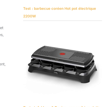
Test : barbecue coréen Hot pot électrique
2200W
et
es,
ent,