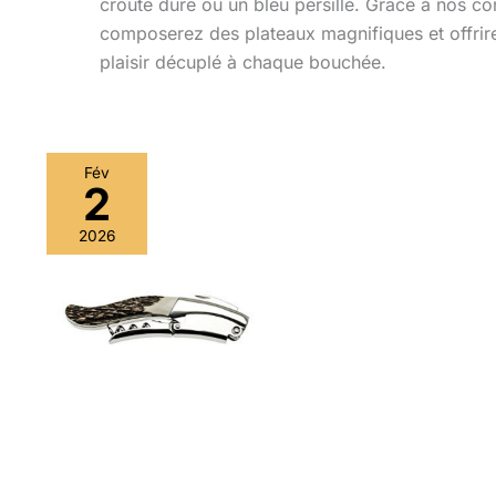
croûte dure ou un bleu persillé. Grâce à nos co
composerez des plateaux magnifiques et offrire
plaisir décuplé à chaque bouchée.
Fév
2
2026