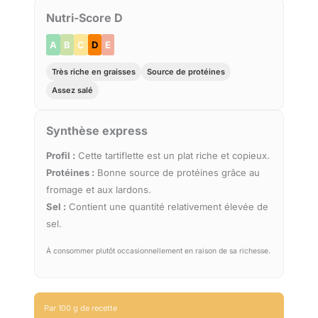
Nutri-Score D
A
B
C
D
E
Très riche en graisses
Source de protéines
Assez salé
Synthèse express
Profil :
Cette tartiflette est un plat riche et copieux.
Protéines :
Bonne source de protéines grâce au
fromage et aux lardons.
Sel :
Contient une quantité relativement élevée de
sel.
À consommer plutôt occasionnellement en raison de sa richesse.
Par 100 g de recette