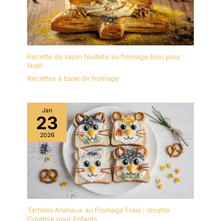
Recette de sapin feuilleté au fromage bleu pour
Noël
Recettes à base de fromage
Jan
23
2026
Tartines Animaux au Fromage Frais : recette
Créative pour Enfants