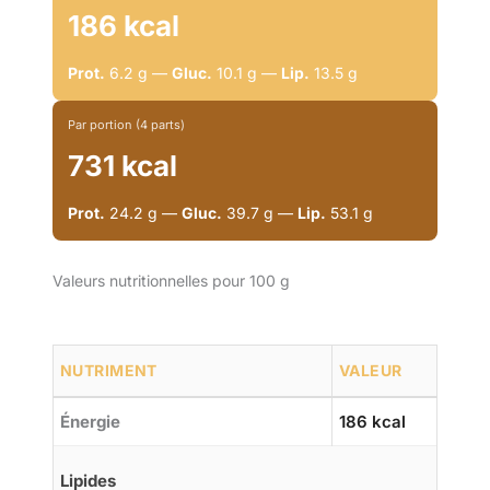
186 kcal
Prot.
6.2 g —
Gluc.
10.1 g —
Lip.
13.5 g
Par portion (4 parts)
731 kcal
Prot.
24.2 g —
Gluc.
39.7 g —
Lip.
53.1 g
Valeurs nutritionnelles pour 100 g
NUTRIMENT
VALEUR
Énergie
186 kcal
Lipides