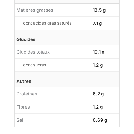
Matières grasses
13.5 g
dont acides gras saturés
7.1 g
Glucides
Glucides totaux
10.1 g
dont sucres
1.2 g
Autres
Protéines
6.2 g
Fibres
1.2 g
Sel
0.69 g