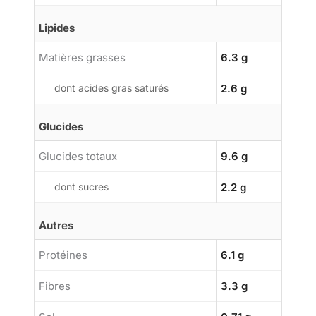
Lipides
Matières grasses
6.3 g
dont acides gras saturés
2.6 g
Glucides
Glucides totaux
9.6 g
dont sucres
2.2 g
Autres
Protéines
6.1 g
Fibres
3.3 g