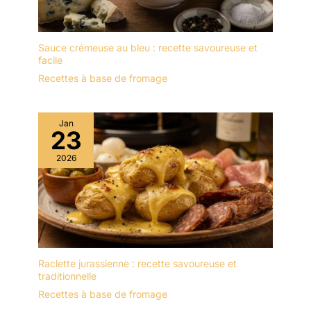
Sauce crémeuse au bleu : recette savoureuse et
facile
Recettes à base de fromage
Jan
23
2026
Raclette jurassienne : recette savoureuse et
traditionnelle
Recettes à base de fromage