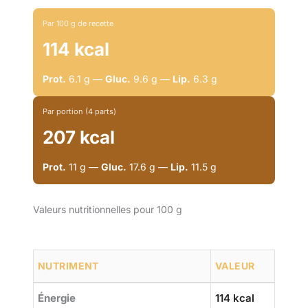
Par 100 g de recette
114 kcal
Prot.
6.1 g —
Gluc.
9.6 g —
Lip.
6.3 g
Par portion (4 parts)
207 kcal
Prot.
11 g —
Gluc.
17.6 g —
Lip.
11.5 g
Valeurs nutritionnelles pour 100 g
NUTRIMENT
VALEUR
Énergie
114 kcal