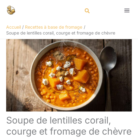
Aller
Rechercher
au
contenu
Accueil
Recettes à base de fromage
Soupe de lentilles corail, courge et fromage de chèvre
Soupe de lentilles corail,
courge et fromage de chèvre