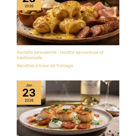
2026
Raclette jurassienne : recette savoureuse et
traditionnelle
Recettes à base de fromage
Jan
23
2026