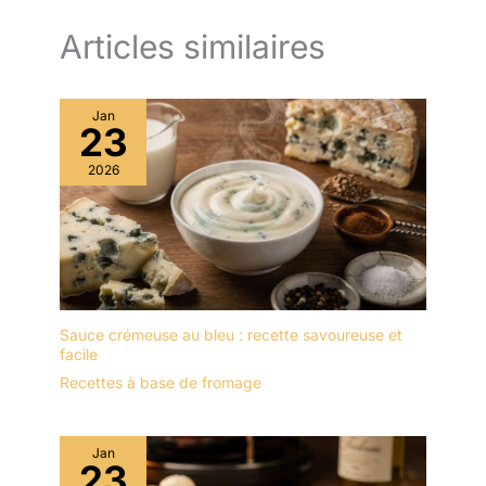
Articles similaires
Jan
23
2026
Sauce crémeuse au bleu : recette savoureuse et
facile
Recettes à base de fromage
Jan
23