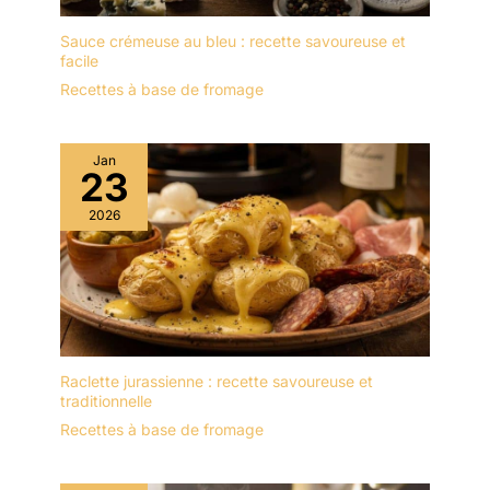
Sauce crémeuse au bleu : recette savoureuse et
facile
Recettes à base de fromage
Jan
23
2026
Raclette jurassienne : recette savoureuse et
traditionnelle
Recettes à base de fromage