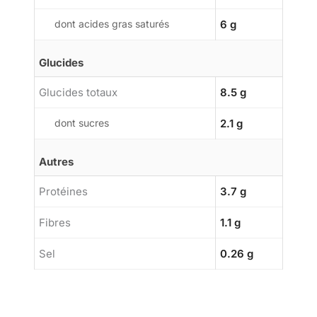
dont acides gras saturés
6 g
Glucides
Glucides totaux
8.5 g
dont sucres
2.1 g
Autres
Protéines
3.7 g
Fibres
1.1 g
Sel
0.26 g