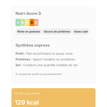
Nutri-Score D
A
B
C
D
E
Riche en graisses
Source de protéines
Assez salé
Synthèse express
Profil :
Plat réconfortant et assez riche.
Protéines :
Apport modéré en protéines.
Sel :
Contient une quantité notable de sel.
À consommer plutôt occasionnellement.
Par 100 g de recette
129 kcal