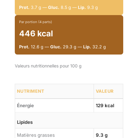
Prot.
3.7 g —
Gluc.
8.5 g —
Lip.
9.3 g
Par portion (4 parts)
446 kcal
Prot.
12.6 g —
Gluc.
29.3 g —
Lip.
32.2 g
Valeurs nutritionnelles pour 100 g
NUTRIMENT
VALEUR
Énergie
129 kcal
Lipides
Matières grasses
9.3 g