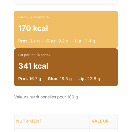
Par 100 g de recette
170 kcal
Prot.
8.4 g —
Gluc.
9.2 g —
Lip.
11.4 g
Par portion (4 parts)
341 kcal
Prot.
16.7 g —
Gluc.
18.3 g —
Lip.
22.8 g
Valeurs nutritionnelles pour 100 g
NUTRIMENT
VALEUR