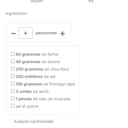
moyen
€€
Ingrédients
–
+
personnes
60
grammes
de farine
40
grammes
de beurre
200
grammes
de chou-fleur
250
millilitres
de lait
100
grammes
de fromage râpé
3
unités
de œufs
1
pincée
de noix de muscade
sel et poivre
Analyse nutritionnelle