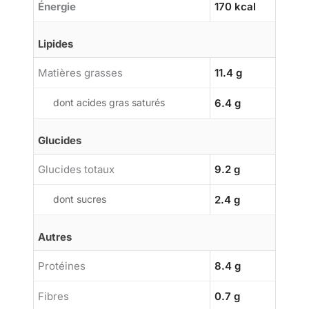
Énergie
170 kcal
Lipides
Matières grasses
11.4 g
dont acides gras saturés
6.4 g
Glucides
Glucides totaux
9.2 g
dont sucres
2.4 g
Autres
Protéines
8.4 g
Fibres
0.7 g