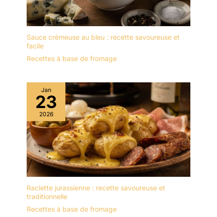
Sauce crémeuse au bleu : recette savoureuse et
facile
Recettes à base de fromage
Jan
23
2026
Raclette jurassienne : recette savoureuse et
traditionnelle
Recettes à base de fromage