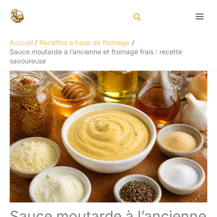
Aller
Rechercher
au
contenu
Accueil
Recettes à base de fromage
Sauce moutarde à l’ancienne et fromage frais : recette
savoureuse
Sauce moutarde à l’ancienne