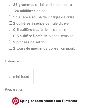
25
grammes
de lait entier en poudre
120
millilitres
de eau
1
cuillère à soupe
de vinaigre de cidre
2
cuillères à soupe
de huile d’olive
0,5
cuillère à café
de ail semoule
0,5
cuillère à café
de oignon semoule
2
pincées
de sel fin
2
tours de moulin
de poivre noir moulu
Ustensiles
mini-fouet
Préparation
Épingler cette recette sur Pinterest