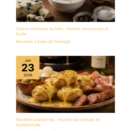
Sauce crémeuse au bleu : recette savoureuse et
facile
Recettes à base de fromage
Jan
23
2026
Raclette jurassienne : recette savoureuse et
traditionnelle