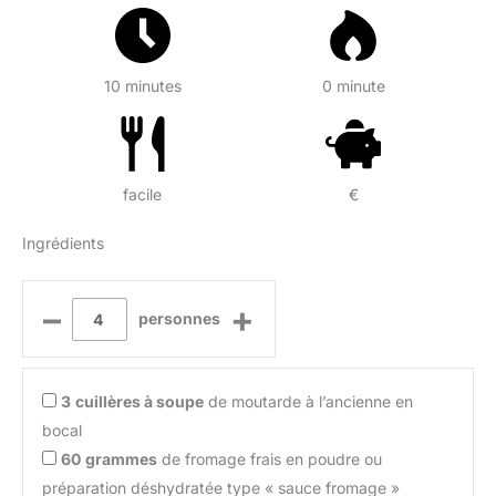
10 minutes
0 minute
facile
€
Ingrédients
–
+
personnes
3
cuillères à soupe
de moutarde à l’ancienne en
bocal
60
grammes
de fromage frais en poudre ou
préparation déshydratée type « sauce fromage »