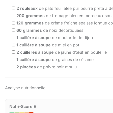
2
rouleaux
de pâte feuilletée pur beurre prête à d
200
grammes
de fromage bleu en morceaux sous
120
grammes
de crème fraîche épaisse longue co
60
grammes
de noix décortiquées
1
cuillère à soupe
de moutarde de dijon
1
cuillère à soupe
de miel en pot
2
cuillères à soupe
de jaune d’œuf en bouteille
1
cuillère à soupe
de graines de sésame
2
pincées
de poivre noir moulu
Analyse nutritionnelle
Nutri-Score E