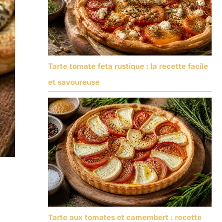
Tarte tomate feta rustique : la recette facile
et savoureuse
Tarte aux tomates et camembert : recette