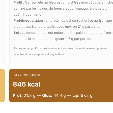
Profil :
Ce feuilleté au bleu est un plat très énergétique et riche
dominé par les lipides du beurre et du fromage, typique d'un
apéritif gourmand.
Protéines :
L'apport en protéines est correct grâce au fromage
bleu et aux jaunes d'œufs, avec environ 21 g par portion.
Sel :
La teneur en sel est notable, principalement due au from
bleu et à la moutarde, atteignant 1, 7 g par portion.
À consommer plutôt occasionnellement en raison de sa richesse en graisses
saturées et de son apport calorique élevé.
Par portion (4 parts)
846 kcal
Prot.
21.3 g —
Gluc.
44.4 g —
Lip.
67.2 g