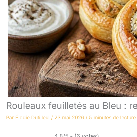
Rouleaux feuilletés au Bleu : 
Par
Élodie Dutilleul
/
23 mai 2026
/
5 minutes de lecture
4.8/5 - (6 votes)