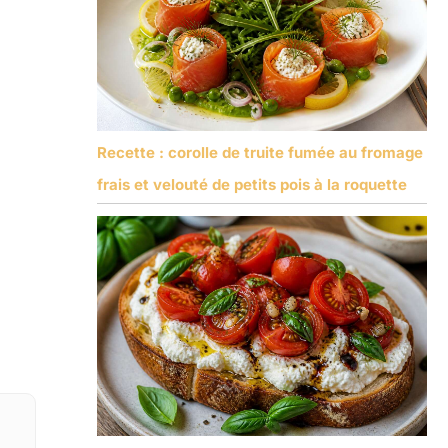
Recette : corolle de truite fumée au fromage
frais et velouté de petits pois à la roquette