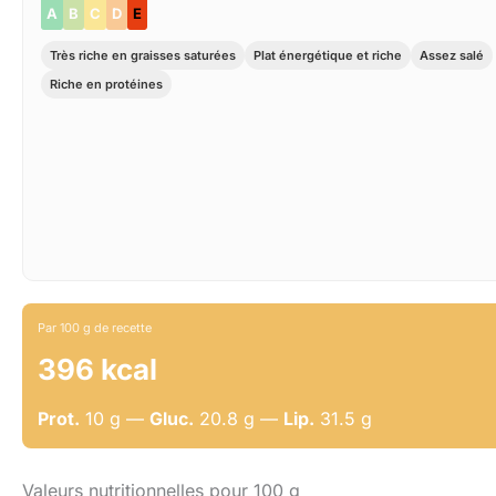
A
B
C
D
E
Très riche en graisses saturées
Plat énergétique et riche
Assez salé
Riche en protéines
Par 100 g de recette
396 kcal
Prot.
10 g —
Gluc.
20.8 g —
Lip.
31.5 g
Valeurs nutritionnelles pour 100 g