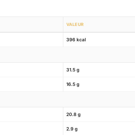
VALEUR
396 kcal
31.5 g
16.5 g
20.8 g
2.9 g