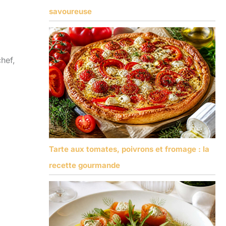
savoureuse
,
hef,
Tarte aux tomates, poivrons et fromage : la
recette gourmande