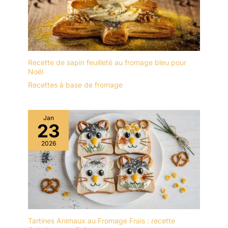
Recette de sapin feuilleté au fromage bleu pour
Noël
Recettes à base de fromage
Jan
23
2026
Tartines Animaux au Fromage Frais : recette