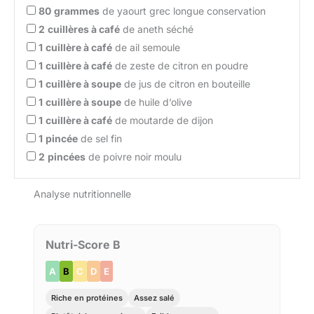
80
grammes
de yaourt grec longue conservation
2
cuillères à café
de aneth séché
1
cuillère à café
de ail semoule
1
cuillère à café
de zeste de citron en poudre
1
cuillère à soupe
de jus de citron en bouteille
1
cuillère à soupe
de huile d’olive
1
cuillère à café
de moutarde de dijon
1
pincée
de sel fin
2
pincées
de poivre noir moulu
Analyse nutritionnelle
Nutri-Score B
A
B
C
D
E
Riche en protéines
Assez salé