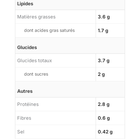
Lipides
Matières grasses
3.6 g
dont acides gras saturés
1.7 g
Glucides
Glucides totaux
3.7 g
dont sucres
2 g
Autres
Protéines
2.8 g
Fibres
0.6 g
Sel
0.42 g