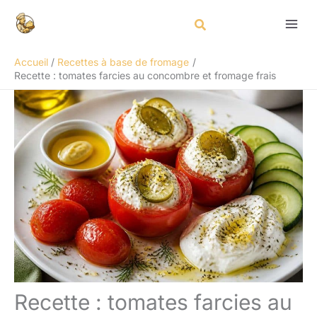
Aller
Rechercher
au
contenu
Accueil
Recettes à base de fromage
Recette : tomates farcies au concombre et fromage frais
Recette : tomates farcies au