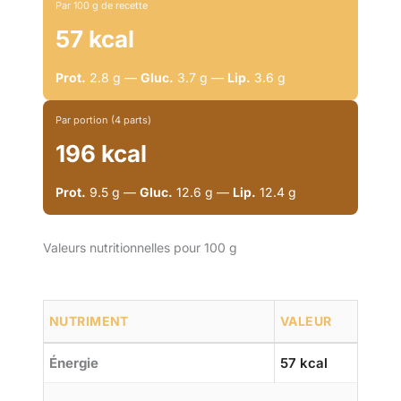
Par 100 g de recette
57 kcal
Prot.
2.8 g —
Gluc.
3.7 g —
Lip.
3.6 g
Par portion (4 parts)
196 kcal
Prot.
9.5 g —
Gluc.
12.6 g —
Lip.
12.4 g
Valeurs nutritionnelles pour 100 g
NUTRIMENT
VALEUR
Énergie
57 kcal