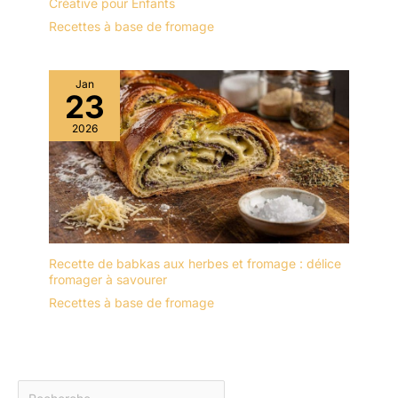
Créative pour Enfants
Recettes à base de fromage
Jan
23
2026
Recette de babkas aux herbes et fromage : délice
fromager à savourer
Recettes à base de fromage