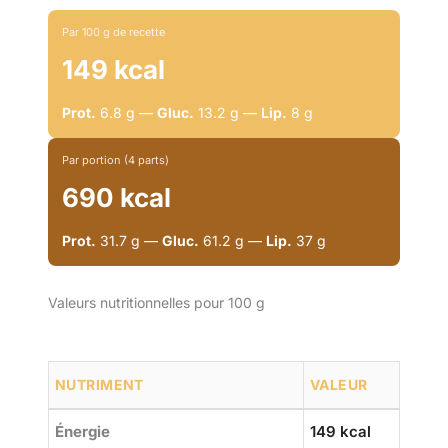
Par 100 g de recette
149 kcal
Prot.
6.8 g —
Gluc.
13.2 g —
Lip.
8 g
Par portion (4 parts)
690 kcal
Prot.
31.7 g —
Gluc.
61.2 g —
Lip.
37 g
Valeurs nutritionnelles pour 100 g
NUTRIMENT
VALEUR
Énergie
149 kcal