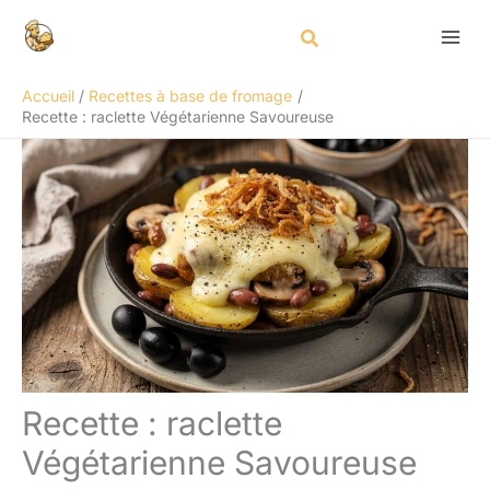
Aller
Rechercher
au
contenu
Accueil
Recettes à base de fromage
Recette : raclette Végétarienne Savoureuse
Recette : raclette
Végétarienne Savoureuse