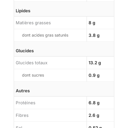
Lipides
Matières grasses
8 g
dont acides gras saturés
3.8 g
Glucides
Glucides totaux
13.2 g
dont sucres
0.9 g
Autres
Protéines
6.8 g
Fibres
2.6 g
Sel
0.52 g