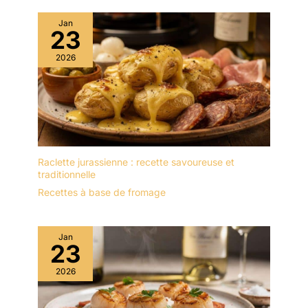
Jan
23
2026
Raclette jurassienne : recette savoureuse et
traditionnelle
Recettes à base de fromage
Jan
23
2026