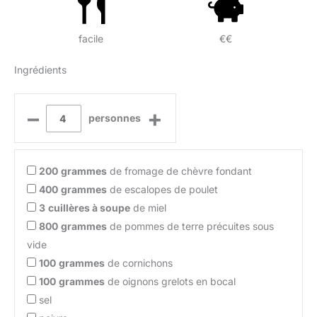
facile
€€
Ingrédients
–
+
personnes
200
grammes
de fromage de chèvre fondant
400
grammes
de escalopes de poulet
3
cuillères à soupe
de miel
800
grammes
de pommes de terre précuites sous
vide
100
grammes
de cornichons
100
grammes
de oignons grelots en bocal
sel