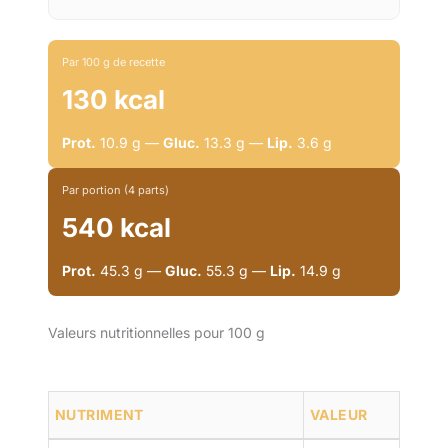
Par 100 g de recette
130 kcal
Prot.
10.9 g —
Gluc.
13.3 g —
Lip.
3.6 g
Par portion (4 parts)
540 kcal
Prot.
45.3 g —
Gluc.
55.3 g —
Lip.
14.9 g
Valeurs nutritionnelles pour 100 g
NUTRIMENT
VALEUR