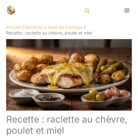
Aller
Rechercher
au
contenu
Accueil
Recettes à base de fromage
Recette : raclette au chèvre, poulet et miel
Recette : raclette au chèvre,
poulet et miel