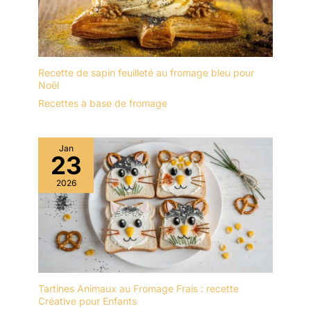
Recette de sapin feuilleté au fromage bleu pour
Noël
Recettes à base de fromage
Jan
23
2026
Tartines Animaux au Fromage Frais : recette
Créative pour Enfants