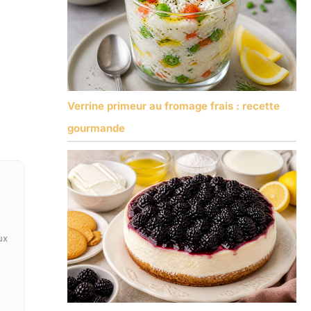
Verrine primeur au fromage frais : recette
gourmande
ux