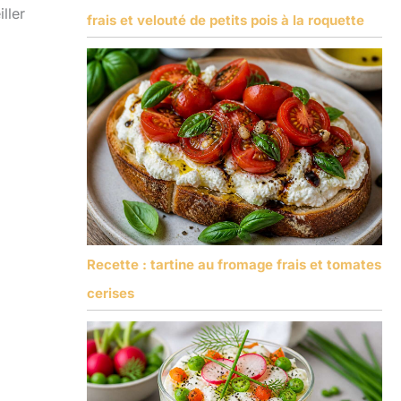
ller
frais et velouté de petits pois à la roquette
Recette : tartine au fromage frais et tomates
cerises