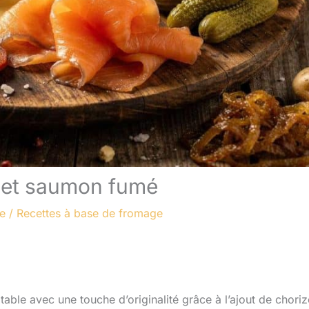
o et saumon fumé
re
/
Recettes à base de fromage
e table avec une touche d’originalité grâce à l’ajout de choriz