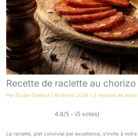
Recette de raclette au choriz
Par
Élodie Dutilleul
/
8 février 2026
/
3 minutes de lectu
4.8/5 - (5 votes)
La raclette, plat convivial par excellence, s’invite à notr