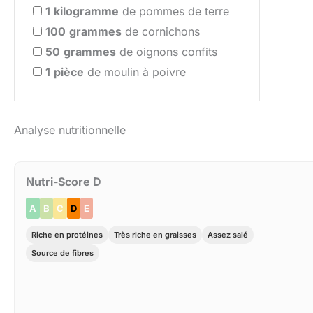
1
kilogramme
de pommes de terre
100
grammes
de cornichons
50
grammes
de oignons confits
1
pièce
de moulin à poivre
Analyse nutritionnelle
Nutri-Score D
A
B
C
D
E
Riche en protéines
Très riche en graisses
Assez salé
Source de fibres