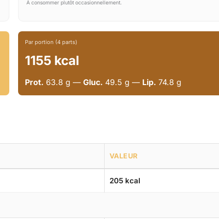
À consommer plutôt occasionnellement.
Par portion (4 parts)
1155 kcal
Prot.
63.8 g —
Gluc.
49.5 g —
Lip.
74.8 g
VALEUR
205 kcal