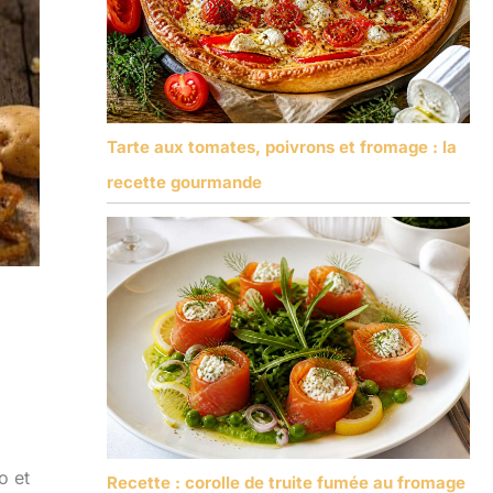
Tarte aux tomates, poivrons et fromage : la
recette gourmande
o et
Recette : corolle de truite fumée au fromage