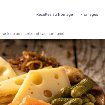
Recettes au fromage
Fromages
e raclette au chorizo et saumon fumé