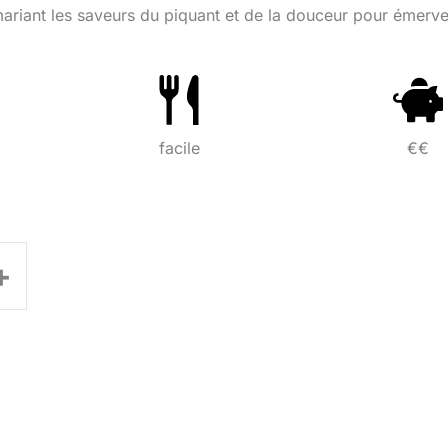
ariant les saveurs du piquant et de la douceur pour émervei
facile
€€
+