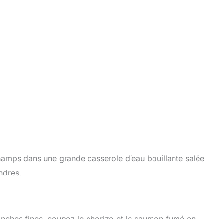
hamps dans une grande casserole d’eau bouillante salée
ndres.
anches fines, coupez le chorizo et le saumon fumé en