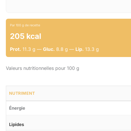
Par 100 g de recette
205 kcal
Prot.
11.3 g —
Gluc.
8.8 g —
Lip.
13.3 g
Valeurs nutritionnelles pour 100 g
NUTRIMENT
Énergie
Lipides