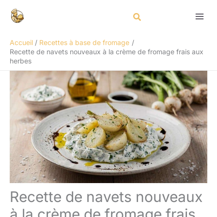
Aller
Rechercher
au
contenu
Accueil
Recettes à base de fromage
Recette de navets nouveaux à la crème de fromage frais aux
herbes
Recette de navets nouveaux
à la crème de fromage frais