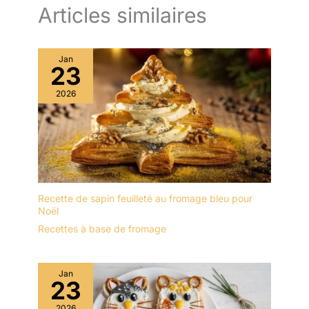
Articles similaires
Jan
23
2026
Recette de sapin feuilleté au fromage bleu pour
Noël
Recettes à base de fromage
Jan
23
2026