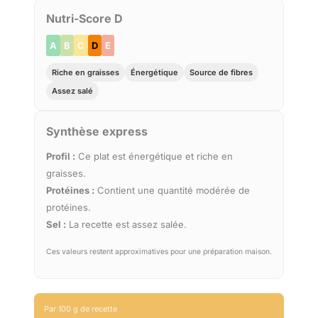
Nutri-Score D
A
B
C
D
E
Riche en graisses
Énergétique
Source de fibres
Assez salé
Synthèse express
Profil :
Ce plat est énergétique et riche en
graisses.
Protéines :
Contient une quantité modérée de
protéines.
Sel :
La recette est assez salée.
Ces valeurs restent approximatives pour une préparation maison.
Par 100 g de recette