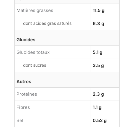
Matières grasses
11.5 g
dont acides gras saturés
6.3 g
Glucides
Glucides totaux
5.1 g
dont sucres
3.5 g
Autres
Protéines
2.3 g
Fibres
1.1 g
Sel
0.52 g