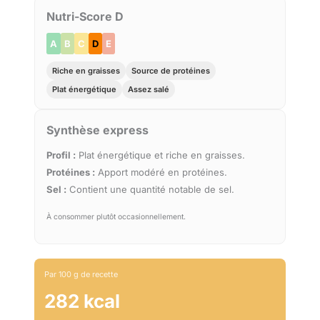
Nutri-Score D
A
B
C
D
E
Riche en graisses
Source de protéines
Plat énergétique
Assez salé
Synthèse express
Profil :
Plat énergétique et riche en graisses.
Protéines :
Apport modéré en protéines.
Sel :
Contient une quantité notable de sel.
À consommer plutôt occasionnellement.
Par 100 g de recette
282 kcal