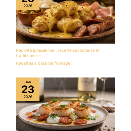
2026
Raclette jurassienne : recette savoureuse et
traditionnelle
Recettes à base de fromage
Jan
23
2026