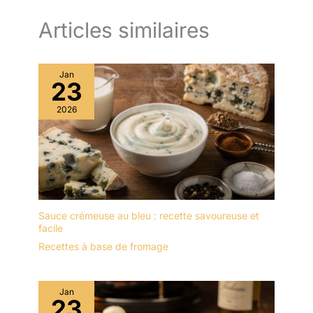
Articles similaires
Jan
23
2026
Sauce crémeuse au bleu : recette savoureuse et
facile
Recettes à base de fromage
Jan
23