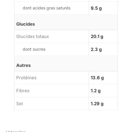
dont acides gras saturés
9.5 g
Glucides
Glucides totaux
20.1 g
dont sucres
2.3 g
Autres
Protéines
13.6 g
Fibres
1.2 g
Sel
1.29 g