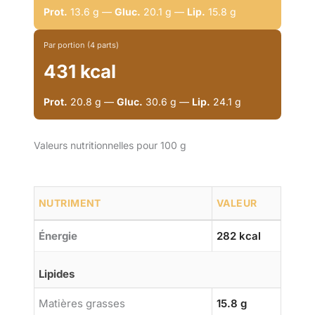
Prot.
13.6 g —
Gluc.
20.1 g —
Lip.
15.8 g
Par portion (4 parts)
431 kcal
Prot.
20.8 g —
Gluc.
30.6 g —
Lip.
24.1 g
Valeurs nutritionnelles pour 100 g
NUTRIMENT
VALEUR
Énergie
282 kcal
Lipides
Matières grasses
15.8 g