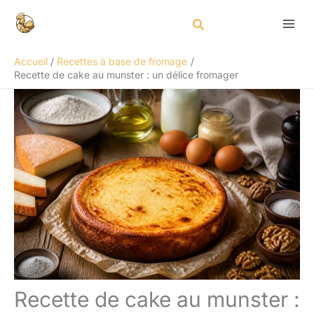
Aller
Rechercher
au
contenu
Accueil
Recettes à base de fromage
Recette de cake au munster : un délice fromager
Recette de cake au munster :