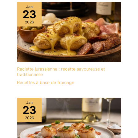
Jan
23
2026
Raclette jurassienne : recette savoureuse et
traditionnelle
Recettes à base de fromage
Jan
23
2026