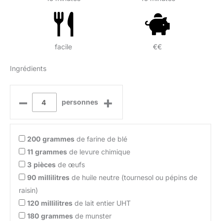
facile
€€
Ingrédients
–
+
personnes
200
grammes
de farine de blé
11
grammes
de levure chimique
3
pièces
de œufs
90
millilitres
de huile neutre (tournesol ou pépins de
raisin)
120
millilitres
de lait entier UHT
180
grammes
de munster