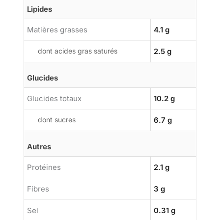
Lipides
Matières grasses
4.1 g
dont acides gras saturés
2.5 g
Glucides
Glucides totaux
10.2 g
dont sucres
6.7 g
Autres
Protéines
2.1 g
Fibres
3 g
Sel
0.31 g