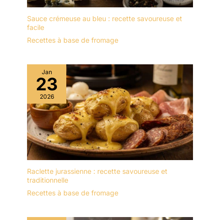
Sauce crémeuse au bleu : recette savoureuse et
facile
Recettes à base de fromage
Jan
23
2026
Raclette jurassienne : recette savoureuse et
traditionnelle
Recettes à base de fromage