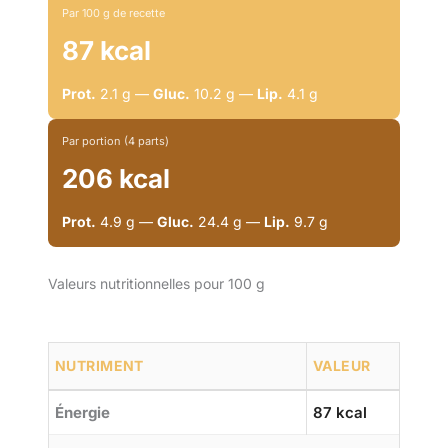
Par 100 g de recette
87 kcal
Prot.
2.1 g —
Gluc.
10.2 g —
Lip.
4.1 g
Par portion (4 parts)
206 kcal
Prot.
4.9 g —
Gluc.
24.4 g —
Lip.
9.7 g
Valeurs nutritionnelles pour 100 g
NUTRIMENT
VALEUR
Énergie
87 kcal