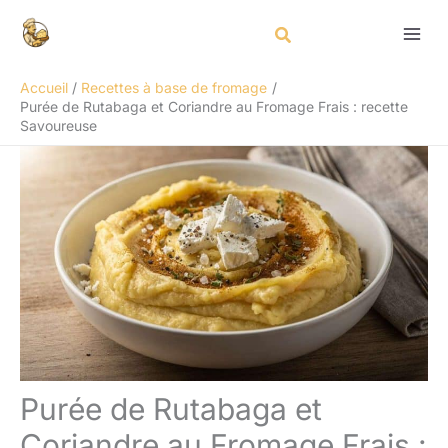
Aller
Rechercher
au
contenu
Accueil
Recettes à base de fromage
Purée de Rutabaga et Coriandre au Fromage Frais : recette
Savoureuse
Purée de Rutabaga et
Coriandre au Fromage Frais :