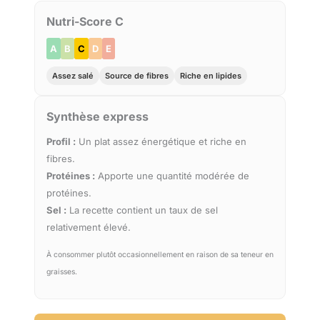
Nutri-Score C
A
B
C
D
E
Assez salé
Source de fibres
Riche en lipides
Synthèse express
Profil :
Un plat assez énergétique et riche en
fibres.
Protéines :
Apporte une quantité modérée de
protéines.
Sel :
La recette contient un taux de sel
relativement élevé.
À consommer plutôt occasionnellement en raison de sa teneur en
graisses.