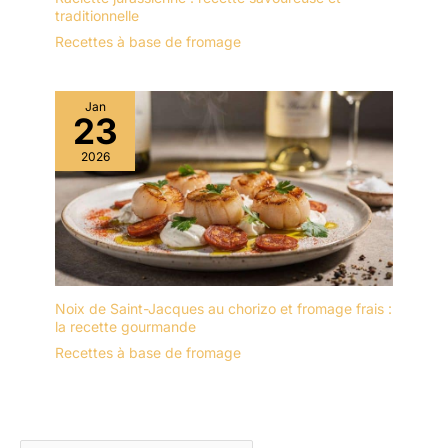
traditionnelle
Recettes à base de fromage
Jan
23
2026
Noix de Saint-Jacques au chorizo et fromage frais :
la recette gourmande
Recettes à base de fromage