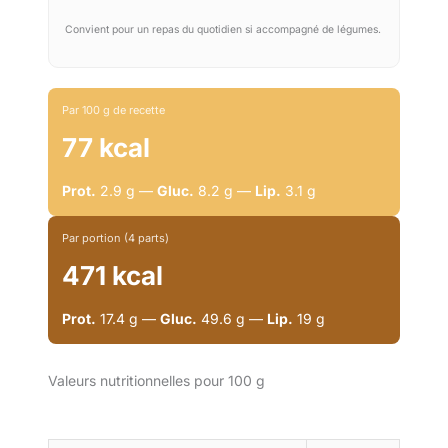
Convient pour un repas du quotidien si accompagné de légumes.
Par 100 g de recette
77 kcal
Prot.
2.9 g —
Gluc.
8.2 g —
Lip.
3.1 g
Par portion (4 parts)
471 kcal
Prot.
17.4 g —
Gluc.
49.6 g —
Lip.
19 g
Valeurs nutritionnelles pour 100 g