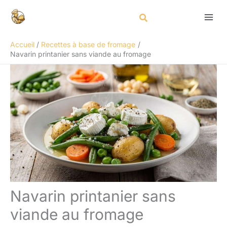
Aller
Rechercher
au
contenu
Accueil
Recettes à base de fromage
Navarin printanier sans viande au fromage
Navarin printanier sans
viande au fromage