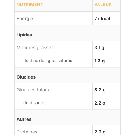
NUTRIMENT
VALEUR
Énergie
77 kcal
Lipides
Matières grasses
3.1 g
dont acides gras saturés
1.3 g
Glucides
Glucides totaux
8.2 g
dont sucres
2.2 g
Autres
Protéines
2.9 g