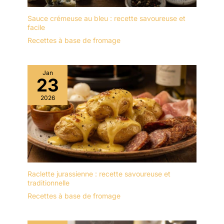
Sauce crémeuse au bleu : recette savoureuse et
facile
Recettes à base de fromage
Jan
23
2026
Raclette jurassienne : recette savoureuse et
traditionnelle
Recettes à base de fromage