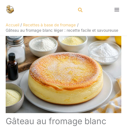
Aller
Rechercher
au
contenu
Accueil
Recettes à base de fromage
Gâteau au fromage blanc léger : recette facile et savoureuse
Gâteau au fromage blanc