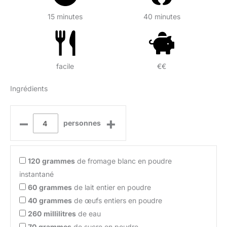
15 minutes
40 minutes
facile
€€
Ingrédients
–
+
personnes
120
grammes
de fromage blanc en poudre
instantané
60
grammes
de lait entier en poudre
40
grammes
de œufs entiers en poudre
260
millilitres
de eau
70
grammes
de sucre en poudre