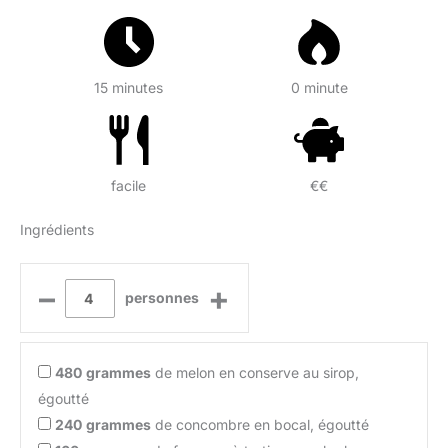
15 minutes
0 minute
facile
€€
Ingrédients
–
+
personnes
480
grammes
de melon en conserve au sirop,
égoutté
240
grammes
de concombre en bocal, égoutté