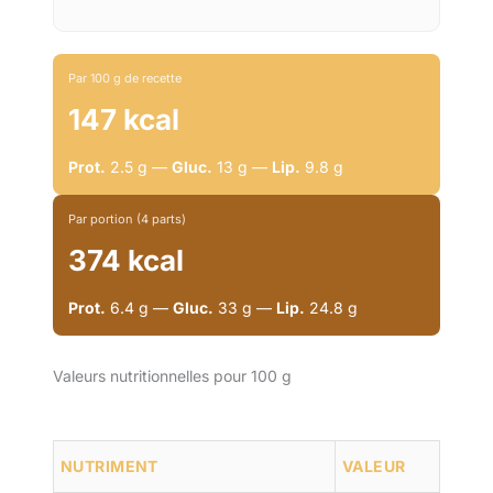
Par 100 g de recette
147 kcal
Prot.
2.5 g —
Gluc.
13 g —
Lip.
9.8 g
Par portion (4 parts)
374 kcal
Prot.
6.4 g —
Gluc.
33 g —
Lip.
24.8 g
Valeurs nutritionnelles pour 100 g
NUTRIMENT
VALEUR