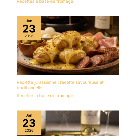
Recettes à base de fromage
Jan
23
2026
Raclette jurassienne : recette savoureuse et
traditionnelle
Recettes à base de fromage
Jan
23
2026