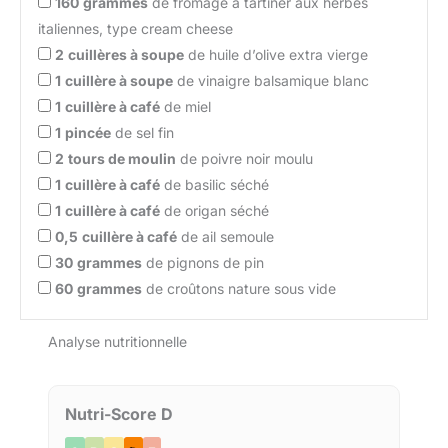
160
grammes
de fromage à tartiner aux herbes
italiennes, type cream cheese
2
cuillères à soupe
de huile d’olive extra vierge
1
cuillère à soupe
de vinaigre balsamique blanc
1
cuillère à café
de miel
1
pincée
de sel fin
2
tours de moulin
de poivre noir moulu
1
cuillère à café
de basilic séché
1
cuillère à café
de origan séché
0,5
cuillère à café
de ail semoule
30
grammes
de pignons de pin
60
grammes
de croûtons nature sous vide
Analyse nutritionnelle
Nutri-Score D