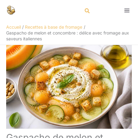
Aller
Rechercher
au
contenu
Accueil
Recettes à base de fromage
Gaspacho de melon et concombre : délice avec fromage aux
saveurs italiennes
Gaspacho de melon et