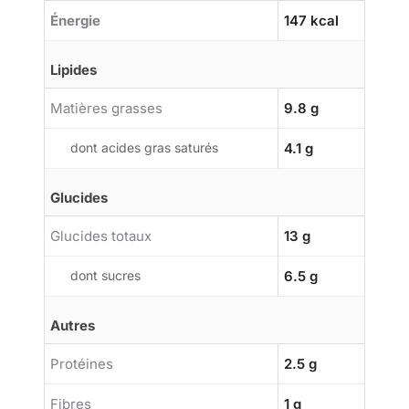
Énergie
147 kcal
Lipides
Matières grasses
9.8 g
dont acides gras saturés
4.1 g
Glucides
Glucides totaux
13 g
dont sucres
6.5 g
Autres
Protéines
2.5 g
Fibres
1 g