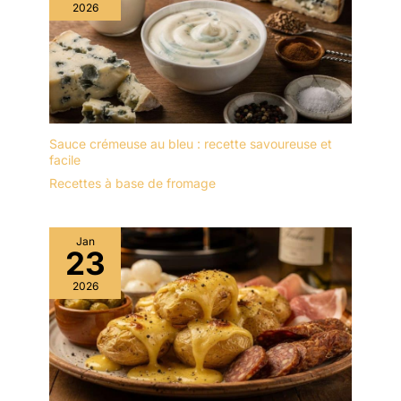
2026
Sauce crémeuse au bleu : recette savoureuse et
facile
Recettes à base de fromage
Jan
23
2026