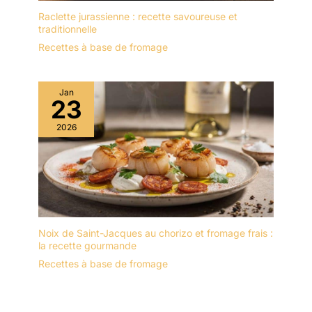
Raclette jurassienne : recette savoureuse et
traditionnelle
Recettes à base de fromage
Jan
23
2026
Noix de Saint-Jacques au chorizo et fromage frais :
la recette gourmande
Recettes à base de fromage