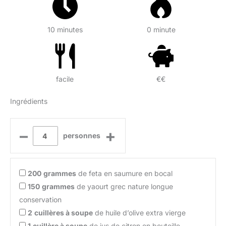
10 minutes
0 minute
facile
€€
Ingrédients
–
+
personnes
200
grammes
de feta en saumure en bocal
150
grammes
de yaourt grec nature longue
conservation
2
cuillères à soupe
de huile d’olive extra vierge
1
cuillère à soupe
de jus de citron en bouteille