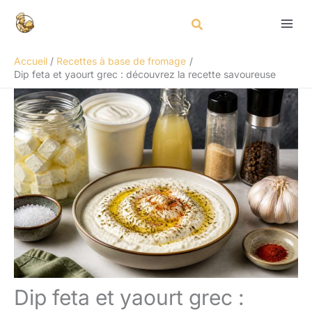
Aller
Rechercher
au
contenu
Accueil
Recettes à base de fromage
Dip feta et yaourt grec : découvrez la recette savoureuse
Dip feta et yaourt grec :