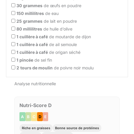
30
grammes
de œufs en poudre
150
millilitres
de eau
25
grammes
de lait en poudre
80
millilitres
de huile d’olive
1
cuillère à café
de moutarde de dijon
1
cuillère à café
de ail semoule
1
cuillère à café
de origan séché
1
pincée
de sel fin
2
tours de moulin
de poivre noir moulu
Analyse nutritionnelle
Nutri-Score D
A
B
C
D
E
Riche en graisses
Bonne source de protéines