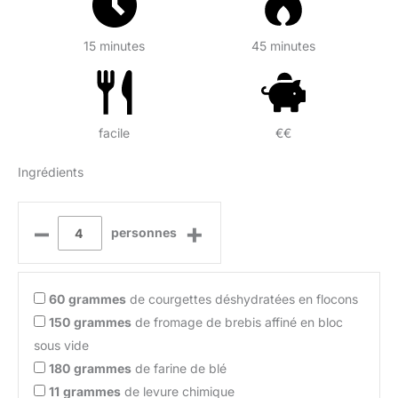
15 minutes
45 minutes
facile
€€
Ingrédients
–
+
personnes
60
grammes
de courgettes déshydratées en flocons
150
grammes
de fromage de brebis affiné en bloc
sous vide
180
grammes
de farine de blé
11
grammes
de levure chimique