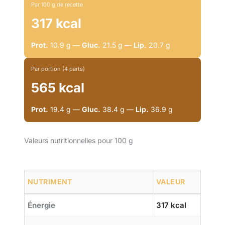
Par 100 g de recette
317 kcal
Prot.
10.9 g —
Gluc.
21.5 g —
Lip.
20.7 g
Par portion (4 parts)
565 kcal
Prot.
19.4 g —
Gluc.
38.4 g —
Lip.
36.9 g
Valeurs nutritionnelles pour 100 g
NUTRIMENT
VALEUR
Énergie
317 kcal