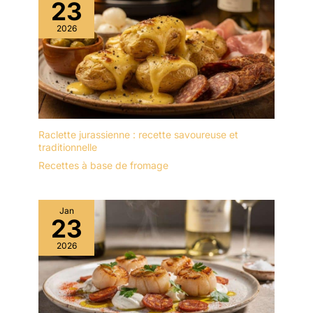
23
2026
Raclette jurassienne : recette savoureuse et
traditionnelle
Recettes à base de fromage
Jan
23
2026