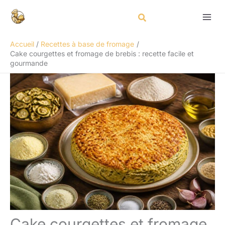
Aller
Rechercher
au
contenu
Accueil
Recettes à base de fromage
Cake courgettes et fromage de brebis : recette facile et
gourmande
Cake courgettes et fromage