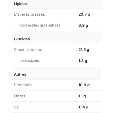
Lipides
Matières grasses
20.7 g
dont acides gras saturés
6.9 g
Glucides
Glucides totaux
21.5 g
dont sucres
1.8 g
Autres
Protéines
10.9 g
Fibres
1.1 g
Sel
1.14 g